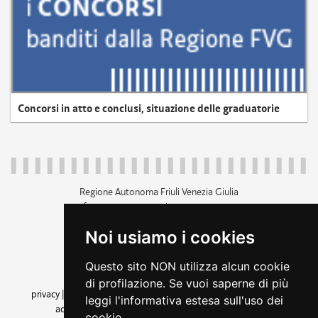
Concorsi in atto e conclusi, situazione delle graduatorie
Regione Autonoma Friuli Venezia Giulia
c.f. 80014930327; p.iva 00526040324
piazza Unità d'Italia 1 Trieste
Noi usiamo i cookies
+39 040 3771111
regione.friuliveneziagiulia@certregione.fvg.it
Questo sito NON utilizza alcun cookie
amministrazione trasparente
di profilazione. Se vuoi saperne di più
privacy
|
cookie
|
note legali
|
accessibilità
|
rss
|
dichiarazione di
leggi l'informativa estesa sull'uso dei
accessibilità
|
feedback
|
cambio preferenze cookie
cookie.