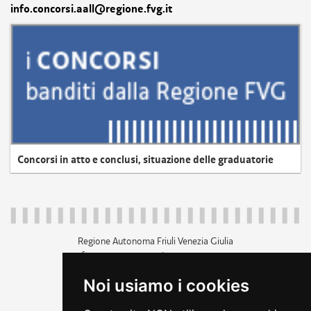
info.concorsi.aall@regione.fvg.it
Concorsi in atto e conclusi, situazione delle graduatorie
Regione Autonoma Friuli Venezia Giulia
c.f. 80014930327; p.iva 00526040324
piazza Unità d'Italia 1 Trieste
Noi usiamo i cookies
+39 040 3771111
regione.friuliveneziagiulia@certregione.fvg.it