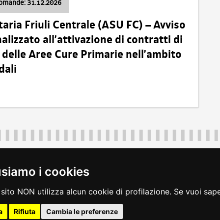
domande: 31.12.2026
taria Friuli Centrale (ASU FC) – Avviso
alizzato all’attivazione di contratti di
delle Aree Cure Primarie nell’ambito
dali
Regione Autonoma Friuli Venezia Giulia
40324
|
piazza Unità d'Italia 1 Trieste
|
+39 040 3771111
|
regione.fri
usiamo i cookies
legali
|
accessibilità
|
rss
|
dichiarazione di accessibilità
|
feedback
|
c
sito NON utilizza alcun cookie di profilazione. Se vuoi saper
a
Rifiuta
Cambia le preferenze