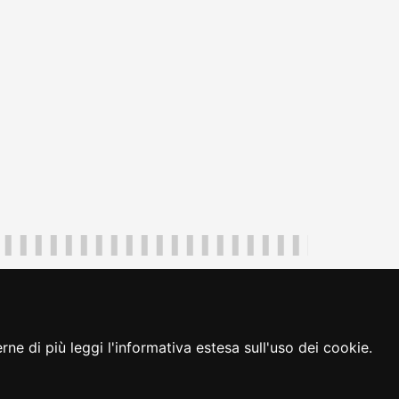
uliveneziagiulia@certregione.fvg.it
ambio preferenze cookie
|
loginFVG
ne di più leggi l'informativa estesa sull'uso dei cookie.
seguici su