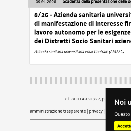
09.01.2026
-
Scadenza della presentazione delle 
8/26 - Azienda sanitaria universi
di manifestazione di interesse fin
lavoro autonomo per le esigenze 
dei Distretti Socio Sanitari azien
Azienda sanitaria universitaria Friuli Centrale (ASU FC)
c.f. 80014930327; p.iva 005260
Noi 
amministrazione trasparente
|
privacy
|
cookie
|
note 
Questo 
Accett