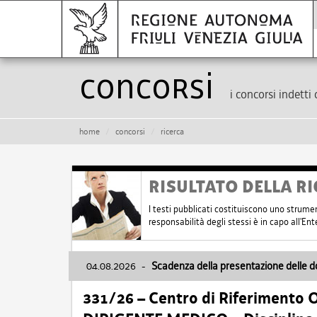
Concorsi
i concorsi indetti 
home
concorsi
ricerca
RISULTATO DELLA RI
I testi pubblicati costituiscono uno strume
responsabilità degli stessi è in capo all'E
04.08.2026
-
Scadenza della presentazione delle 
331/26 – Centro di Riferimento 