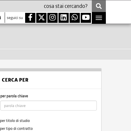
i
seguici su
Toggle
navigation
CERCA PER
per parola chiave
per titolo di studio
per tipo di contratto