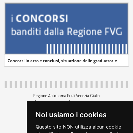
Concorsi in atto e conclusi, situazione delle graduatorie
Regione Autonoma Friuli Venezia Giulia
c.f. 80014930327; p.iva 00526040324
piazza Unità d'Italia 1 Trieste
Noi usiamo i cookies
+39 040 3771111
regione.friuliveneziagiulia@certregione.fvg.it
Questo sito NON utilizza alcun cookie
amministrazione trasparente