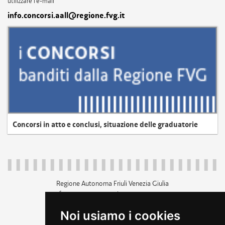
utilizzare l'e-mail
info.concorsi.aall@regione.fvg.it
Concorsi in atto e conclusi, situazione delle graduatorie
Regione Autonoma Friuli Venezia Giulia
c.f. 80014930327; p.iva 00526040324
piazza Unità d'Italia 1 Trieste
Noi usiamo i cookies
+39 040 3771111