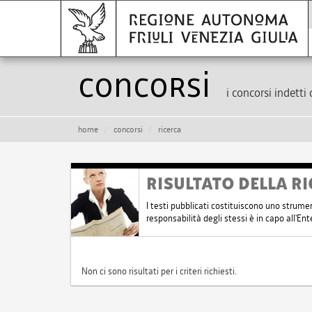
Concorsi
i concorsi indetti 
home
concorsi
ricerca
RISULTATO DELLA RI
I testi pubblicati costituiscono uno strume
responsabilità degli stessi è in capo all'E
Non ci sono risultati per i criteri richiesti.