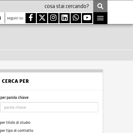
i
seguici su
Toggle
navigation
CERCA PER
per parola chiave
per titolo di studio
per tipo di contratto