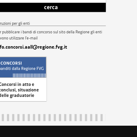
cerca
truzioni per gli enti
r pubblicare i bandi di concorso sul sito della Regione gli enti
vono utilizzare l'e-mail
nfo.concorsi.aall@regione.fvg.it
Concorsi in atto e
conclusi, situazione
delle graduatorie
uliveneziagiulia@certregione.fvg.it