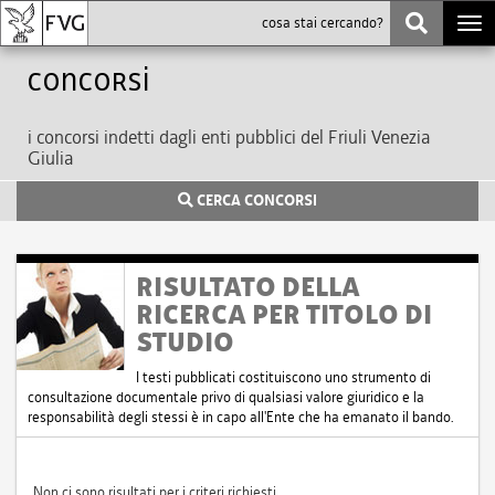
Togg
navi
Concorsi
i concorsi indetti dagli enti pubblici del Friuli Venezia
Giulia
CERCA CONCORSI
RISULTATO DELLA
RICERCA PER TITOLO DI
STUDIO
I testi pubblicati costituiscono uno strumento di
consultazione documentale privo di qualsiasi valore giuridico e la
responsabilità degli stessi è in capo all'Ente che ha emanato il bando.
Non ci sono risultati per i criteri richiesti.