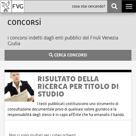
Togg
navi
Concorsi
i concorsi indetti dagli enti pubblici del Friuli Venezia
Giulia
CERCA CONCORSI
RISULTATO DELLA
RICERCA PER TITOLO DI
STUDIO
I testi pubblicati costituiscono uno strumento di
consultazione documentale privo di qualsiasi valore giuridico e la
responsabilità degli stessi è in capo all'Ente che ha emanato il bando.
Non ci sono risultati per i criteri richiesti.