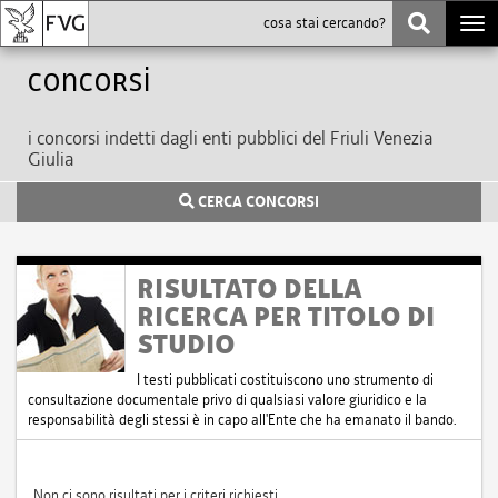
Togg
navi
Concorsi
i concorsi indetti dagli enti pubblici del Friuli Venezia
Giulia
CERCA CONCORSI
RISULTATO DELLA
RICERCA PER TITOLO DI
STUDIO
I testi pubblicati costituiscono uno strumento di
consultazione documentale privo di qualsiasi valore giuridico e la
responsabilità degli stessi è in capo all'Ente che ha emanato il bando.
Non ci sono risultati per i criteri richiesti.