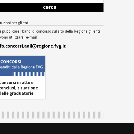
cerca
truzioni per gli enti
r pubblicare i bandi di concorso sul sito della Regione gli enti
vono utilizzare l'e-mail
nfo.concorsi.aall@regione.fvg.it
Concorsi in atto e
conclusi, situazione
delle graduatorie
uliveneziagiulia@certregione.fvg.it