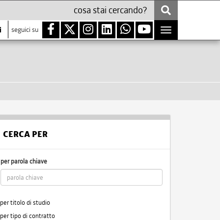
i
seguici su
Toggle
navigation
CERCA PER
per parola chiave
per titolo di studio
per tipo di contratto