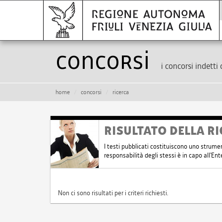
Concorsi
i concorsi indetti 
home
concorsi
ricerca
RISULTATO DELLA RI
I testi pubblicati costituiscono uno strume
responsabilità degli stessi è in capo all'E
Non ci sono risultati per i criteri richiesti.