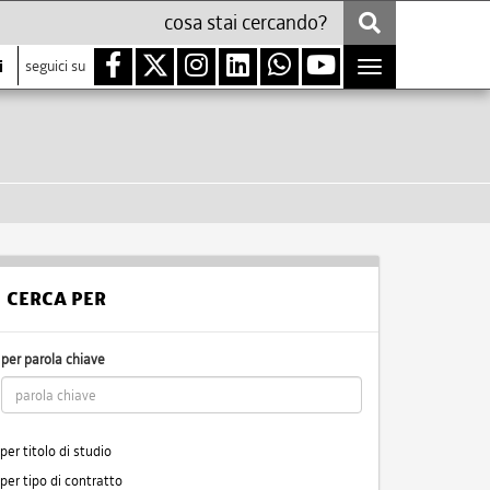
i
seguici su
Toggle
navigation
CERCA PER
per parola chiave
per titolo di studio
per tipo di contratto