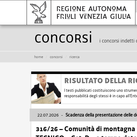
Concorsi
i concorsi indetti 
home
concorsi
ricerca
RISULTATO DELLA RI
I testi pubblicati costituiscono uno strume
responsabilità degli stessi è in capo all'E
22.07.2026
-
Scadenza della presentazione delle 
316/26 – Comunità di montagna