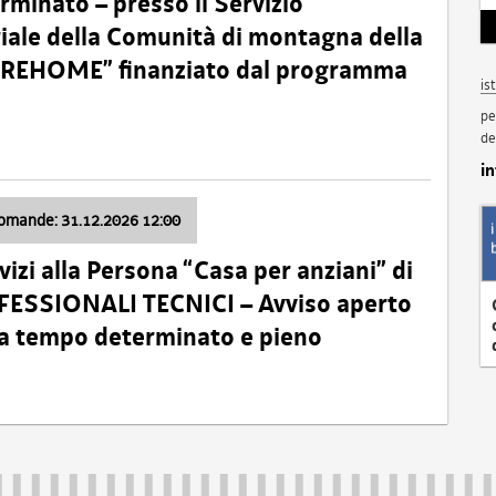
minato – presso il Servizio
oriale della Comunità di montagna della
o “REHOME” finanziato dal programma
is
pe
de
i
domande: 31.12.2026 12:00
izi alla Persona “Casa per anziani” di
ROFESSIONALI TECNICI – Avviso aperto
 a tempo determinato e pieno