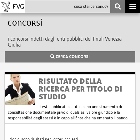
Togg
navi
Concorsi
i concorsi indetti dagli enti pubblici del Friuli Venezia
Giulia
CERCA CONCORSI
RISULTATO DELLA
RICERCA PER TITOLO DI
STUDIO
I testi pubblicati costituiscono uno strumento di
consultazione documentale privo di qualsiasi valore giuridico e la
responsabilità degli stessi è in capo all'Ente che ha emanato il bando.
Non ci sono risultati per i criteri richiesti.