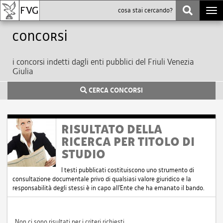
Togg
navi
Concorsi
i concorsi indetti dagli enti pubblici del Friuli Venezia
Giulia
CERCA CONCORSI
RISULTATO DELLA
RICERCA PER TITOLO DI
STUDIO
I testi pubblicati costituiscono uno strumento di
consultazione documentale privo di qualsiasi valore giuridico e la
responsabilità degli stessi è in capo all'Ente che ha emanato il bando.
Non ci sono risultati per i criteri richiesti.