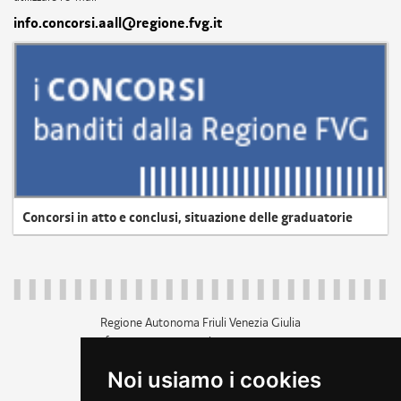
info.concorsi.aall@regione.fvg.it
Concorsi in atto e conclusi, situazione delle graduatorie
Regione Autonoma Friuli Venezia Giulia
c.f. 80014930327; p.iva 00526040324
piazza Unità d'Italia 1 Trieste
Noi usiamo i cookies
+39 040 3771111
regione.friuliveneziagiulia@certregione.fvg.it