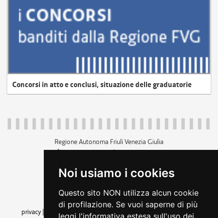
Concorsi in atto e conclusi, situazione delle graduatorie
Regione Autonoma Friuli Venezia Giulia
c.f. 80014930327; p.iva 00526040324
piazza Unità d'Italia 1 Trieste
Noi usiamo i cookies
+39 040 3771111
regione.friuliveneziagiulia@certregione.fvg.it
Questo sito NON utilizza alcun cookie
amministrazione trasparente
di profilazione. Se vuoi saperne di più
privacy
|
cookie
|
note legali
|
accessibilità
|
rss
|
dichiarazione di
leggi l'informativa estesa sull'uso dei