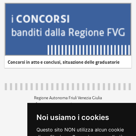
Concorsi in atto e conclusi, situazione delle graduatorie
Regione Autonoma Friuli Venezia Giulia
c.f. 80014930327; p.iva 00526040324
piazza Unità d'Italia 1 Trieste
Noi usiamo i cookies
+39 040 3771111
regione.friuliveneziagiulia@certregione.fvg.it
Questo sito NON utilizza alcun cookie
amministrazione trasparente