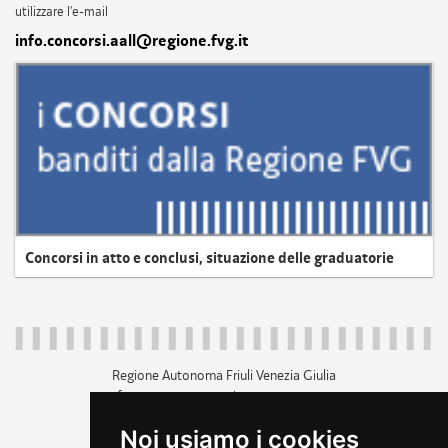
utilizzare l'e-mail
info.concorsi.aall@regione.fvg.it
Concorsi in atto e conclusi, situazione delle graduatorie
Regione Autonoma Friuli Venezia Giulia
c.f. 80014930327; p.iva 00526040324
piazza Unità d'Italia 1 Trieste
Noi usiamo i cookies
+39 040 3771111