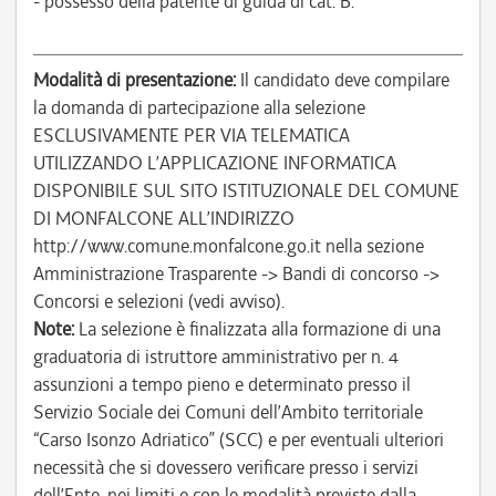
- possesso della patente di guida di cat. B.
Modalità di presentazione:
Il candidato deve compilare
la domanda di partecipazione alla selezione
ESCLUSIVAMENTE PER VIA TELEMATICA
UTILIZZANDO L’APPLICAZIONE INFORMATICA
DISPONIBILE SUL SITO ISTITUZIONALE DEL COMUNE
DI MONFALCONE ALL’INDIRIZZO
http://www.comune.monfalcone.go.it nella sezione
Amministrazione Trasparente -> Bandi di concorso ->
Concorsi e selezioni (vedi avviso).
Note:
La selezione è finalizzata alla formazione di una
graduatoria di istruttore amministrativo per n. 4
assunzioni a tempo pieno e determinato presso il
Servizio Sociale dei Comuni dell’Ambito territoriale
“Carso Isonzo Adriatico” (SCC) e per eventuali ulteriori
necessità che si dovessero verificare presso i servizi
dell’Ente, nei limiti e con le modalità previste dalla