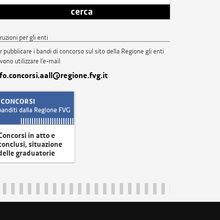
cerca
truzioni per gli enti
r pubblicare i bandi di concorso sul sito della Regione gli enti
vono utilizzare l'e-mail
nfo.concorsi.aall@regione.fvg.it
Concorsi in atto e
conclusi, situazione
delle graduatorie
uliveneziagiulia@certregione.fvg.it