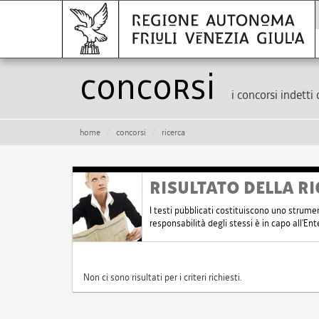
Concorsi
i concorsi indetti 
home
concorsi
ricerca
RISULTATO DELLA RI
I testi pubblicati costituiscono uno strume
responsabilità degli stessi è in capo all'E
Non ci sono risultati per i criteri richiesti.