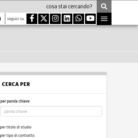
i
seguici su
Toggle
navigation
CERCA PER
per parola chiave
per titolo di studio
per tipo di contratto