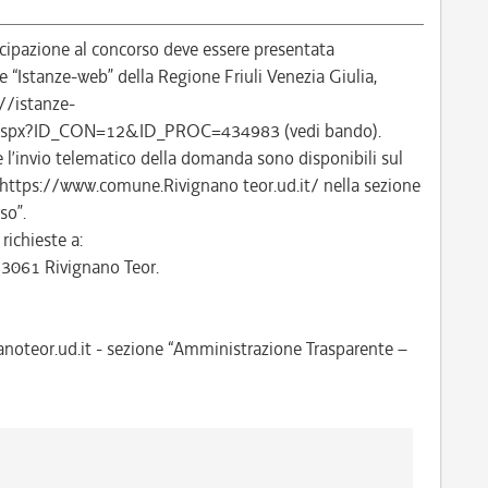
ipazione al concorso deve essere presentata
“Istanze-web” della Regione Friuli Venezia Giulia,
://istanze-
gin.aspx?ID_CON=12&ID_PROC=434983 (vedi bando).
 e l’invio telematico della domanda sono disponibili sul
 https://www.comune.Rivignano teor.ud.it/ nella sezione
so”.
ichieste a:
33061 Rivignano Teor.
nanoteor.ud.it - sezione “Amministrazione Trasparente –