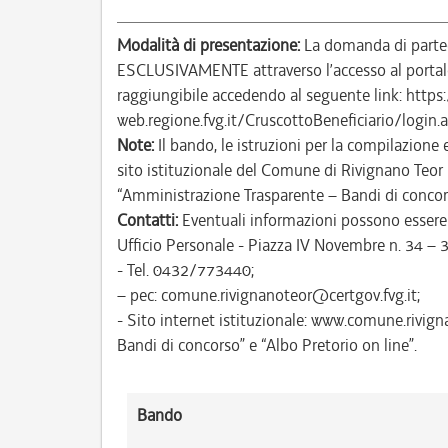
Modalità di presentazione:
La domanda di partec
ESCLUSIVAMENTE attraverso l’accesso al portale 
raggiungibile accedendo al seguente link: https
web.regione.fvg.it/CruscottoBeneficiario/lo
Note:
Il bando, le istruzioni per la compilazione
sito istituzionale del Comune di Rivignano Teor
“Amministrazione Trasparente – Bandi di concor
Contatti:
Eventuali informazioni possono essere r
Ufficio Personale - Piazza IV Novembre n. 34 – 
- Tel. 0432/773440;
– pec: comune.rivignanoteor@certgov.fvg.it;
- Sito internet istituzionale: www.comune.rivig
Bandi di concorso” e “Albo Pretorio on line”.
Bando