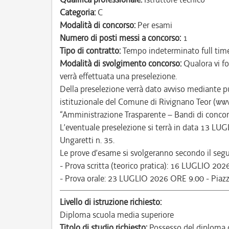
Categoria:
C
Modalità di concorso:
Per esami
Numero di posti messi a concorso:
1
Tipo di contratto:
Tempo indeterminato full tim
Modalità di svolgimento concorso:
Qualora vi fo
verrà effettuata una preselezione.
Della preselezione verrà dato avviso mediante pu
istituzionale del Comune di Rivignano Teor (www
“Amministrazione Trasparente – Bandi di concorso”,
L’eventuale preselezione si terrà in data 13 LUGL
Ungaretti n. 35.
Le prove d’esame si svolgeranno secondo il segu
- Prova scritta (teorico pratica): 16 LUGLIO 202
- Prova orale: 23 LUGLIO 2026 ORE 9.00 - Piaz
Livello di istruzione richiesto:
Diploma scuola media superiore
Titolo di studio richiesto:
Possesso del diploma d