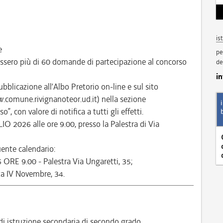
is
e
pe
ssero più di 60 domande di partecipazione al concorso
de
i
bblicazione all’Albo Pretorio on-line e sul sito
.comune.rivignanoteor.ud.it) nella sezione
 con valore di notifica a tutti gli effetti.
IO 2026 alle ore 9.00, presso la Palestra di Via
ente calendario:
6 ORE 9.00 - Palestra Via Ungaretti, 35;
za IV Novembre, 34.
i istruzione secondaria di secondo grado