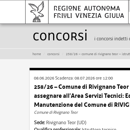
Concorsi
i concorsi indetti 
home
concorsi
258/26 – comune di rivignano teor – istruttore tecnico – cat. c
08.06.2026
Scadenza:
08.07.2026 ore 12:00
258/26 – Comune di Rivignano Teor
assegnare all’Area Servizi Tecnici: E
Manutenzione del Comune di RIV
Comune di Rivignano Teor
Sede:
Rivignano Teor (UD)
Qualifica professionale:
Istruttore tecnico