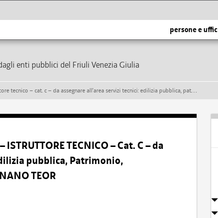
persone e uffic
dagli enti pubblici del Friuli Venezia Giulia
 – da assegnare all’area servizi tecnici: edilizia pubblica, patrimonio, manutenzione del comune di rivignano teor
 – ISTRUTTORE TECNICO – Cat. C – da
dilizia pubblica, Patrimonio,
IGNANO TEOR