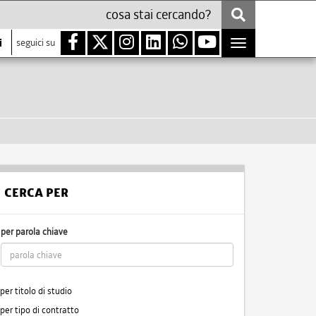
i
seguici su
Toggle
navigation
CERCA PER
per parola chiave
per titolo di studio
per tipo di contratto