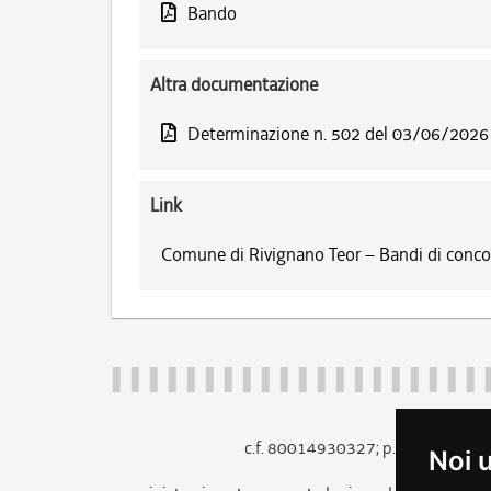
Bando
Altra documentazione
Determinazione n. 502 del 03/06/2026
Link
Comune di Rivignano Teor – Bandi di conco
c.f. 80014930327; p.iva 005260
Noi 