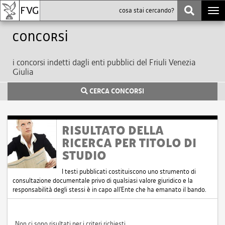
Togg
navi
Concorsi
i concorsi indetti dagli enti pubblici del Friuli Venezia
Giulia
CERCA CONCORSI
RISULTATO DELLA
RICERCA PER TITOLO DI
STUDIO
I testi pubblicati costituiscono uno strumento di
consultazione documentale privo di qualsiasi valore giuridico e la
responsabilità degli stessi è in capo all'Ente che ha emanato il bando.
Non ci sono risultati per i criteri richiesti.