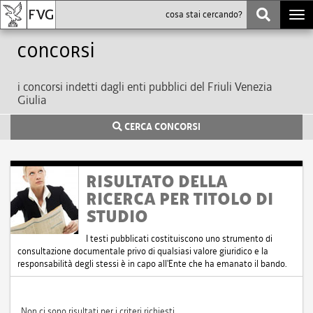
Togg
navi
Concorsi
i concorsi indetti dagli enti pubblici del Friuli Venezia
Giulia
CERCA CONCORSI
RISULTATO DELLA
RICERCA PER TITOLO DI
STUDIO
I testi pubblicati costituiscono uno strumento di
consultazione documentale privo di qualsiasi valore giuridico e la
responsabilità degli stessi è in capo all'Ente che ha emanato il bando.
Non ci sono risultati per i criteri richiesti.