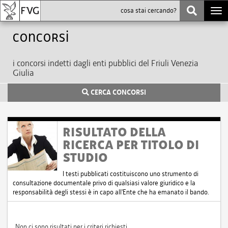
Togg
navi
Concorsi
i concorsi indetti dagli enti pubblici del Friuli Venezia
Giulia
CERCA CONCORSI
RISULTATO DELLA
RICERCA PER TITOLO DI
STUDIO
I testi pubblicati costituiscono uno strumento di
consultazione documentale privo di qualsiasi valore giuridico e la
responsabilità degli stessi è in capo all'Ente che ha emanato il bando.
Non ci sono risultati per i criteri richiesti.