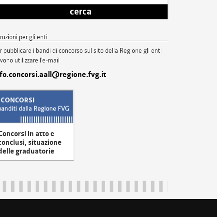
cerca
truzioni per gli enti
r pubblicare i bandi di concorso sul sito della Regione gli enti
vono utilizzare l'e-mail
nfo.concorsi.aall@regione.fvg.it
Concorsi in atto e
conclusi, situazione
delle graduatorie
uliveneziagiulia@certregione.fvg.it