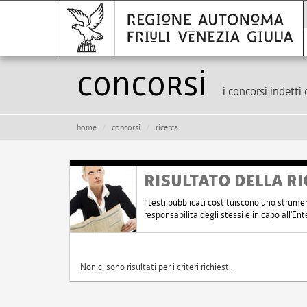
Concorsi
i concorsi indetti 
home
concorsi
ricerca
RISULTATO DELLA RI
I testi pubblicati costituiscono uno strume
responsabilità degli stessi è in capo all'E
Non ci sono risultati per i criteri richiesti.