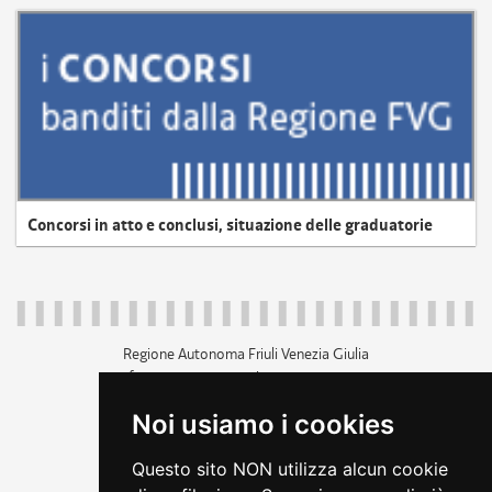
Concorsi in atto e conclusi, situazione delle graduatorie
Regione Autonoma Friuli Venezia Giulia
c.f. 80014930327; p.iva 00526040324
piazza Unità d'Italia 1 Trieste
Noi usiamo i cookies
+39 040 3771111
regione.friuliveneziagiulia@certregione.fvg.it
Questo sito NON utilizza alcun cookie
amministrazione trasparente