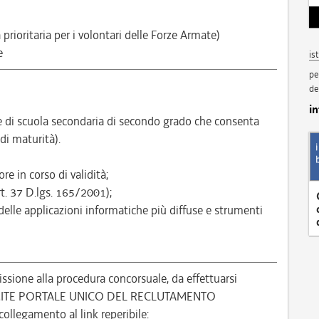
 prioritaria per i volontari delle Forze Armate)
e
is
pe
de
i
di scuola secondaria di secondo grado che consenta
 di maturità).
re in corso di validità;
rt. 37 D.lgs. 165/2001);
delle applicazioni informatiche più diffuse e strumenti
ione alla procedura concorsuale, da effettuarsi
MITE PORTALE UNICO DEL RECLUTAMENTO
ollegamento al link reperibile: