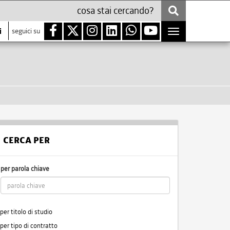
i
seguici su
Toggle
navigation
CERCA PER
per parola chiave
per titolo di studio
per tipo di contratto