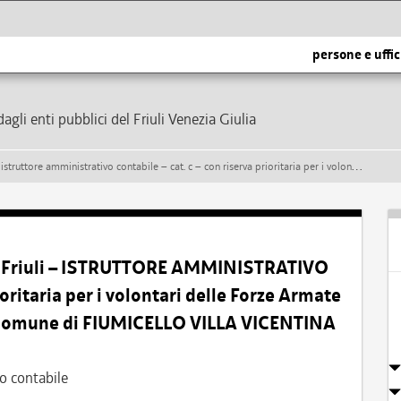
persone e uffic
dagli enti pubblici del Friuli Venezia Giulia
– cat. c – con riserva prioritaria per i volontari delle forze armate – presso l’area amministrativa del comune di fiumicello villa vicentina
l Friuli – ISTRUTTORE AMMINISTRATIVO
oritaria per i volontari delle Forze Armate
l Comune di FIUMICELLO VILLA VICENTINA
o contabile