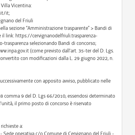
Villa Vicentina:
t/it;
ignano del Friuli
ella sezione “Amministrazione trasparente” > Bandi di
l link: https://cervignanodelfriuli.trasparenza-
o-trasparenza selezionando Bandi di concorso;
ww.inpa.gov.it (come previsto dall’art. 35-ter del D. Lgs.
convertito con modificazioni dalla L. 29 giugno 2022, n.
uccessivamente con apposito avviso, pubblicato nelle
. 678 comma 9 del D. Lgs 66/2010, essendosi determinato
l’unità, il primo posto di concorso è riservato
ichieste a:
- Sede operativa c/o Comune di Cervignano del Friuli -