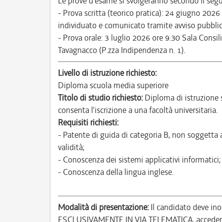
Le prove d’esame si svolgeranno secondo il segu
- Prova scritta (teorico pratica): 24 giugno 202
individuato e comunicato tramite avviso pubblic
- Prova orale: 3 luglio 2026 ore 9.30 Sala Consili
Tavagnacco (P.zza Indipendenza n. 1).
Livello di istruzione richiesto:
Diploma scuola media superiore
Titolo di studio richiesto:
Diploma di istruzione 
consenta l’iscrizione a una facoltà universitaria.
Requisiti richiesti:
- Patente di guida di categoria B, non soggetta 
validità;
- Conoscenza dei sistemi applicativi informatici;
- Conoscenza della lingua inglese.
Modalità di presentazione:
Il candidato deve ino
ESCLUSIVAMENTE IN VIA TELEMATICA, accedendo