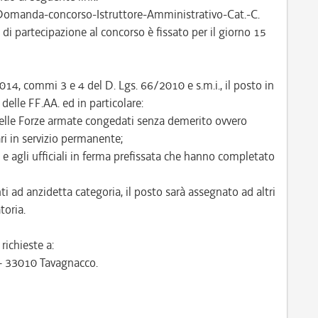
Domanda-concorso-Istruttore-Amministrativo-Cat.-C.
di partecipazione al concorso è fissato per il giorno 15
1014, commi 3 e 4 del D. Lgs. 66/2010 e s.m.i., il posto in
delle FF.AA. ed in particolare:
 delle Forze armate congedati senza demerito ovvero
ri in servizio permanente;
 e agli ufficiali in ferma prefissata che hanno completato
i ad anzidetta categoria, il posto sarà assegnato ad altri
toria.
ichieste a:
 – 33010 Tavagnacco.