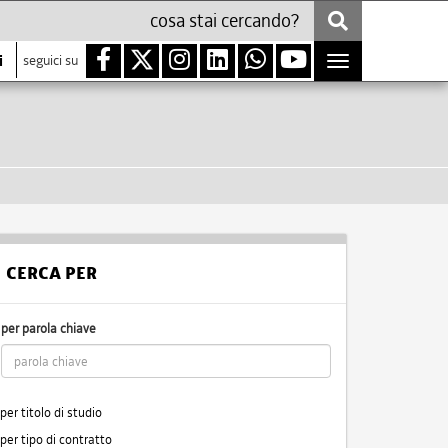
i
seguici su
Toggle
navigation
CERCA PER
per parola chiave
per titolo di studio
per tipo di contratto