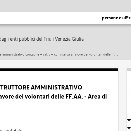
persone e uffic
dagli enti pubblici del Friuli Venezia Giulia
abile – cat. c – con riserva a favore dei volontari delle ff.aa. - area di prima assegnazione: affari generali
– ISTRUTTORE AMMINISTRATIVO
vore dei volontari delle FF.AA. - Area di
o contabile