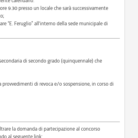
ente calendario:
6 ore 9.30 presso un locale che sarà successivamente
o;
are “E. Feruglio” all’interno della sede municipale di
secondaria di secondo grado (quinquennale) che
a provvedimenti di revoca e/o sospensione, in corso di
ltrare la domanda di partecipazione al concorso
 al seguente link: