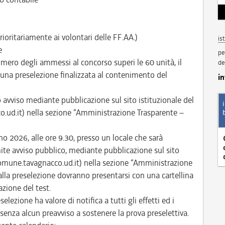
rioritariamente ai volontari delle FF.AA.)
is
e
pe
mero degli ammessi al concorso superi le 60 unità, il
de
e una preselezione finalizzata al contenimento del
i
to avviso mediante pubblicazione sul sito istituzionale del
d.it) nella sezione “Amministrazione Trasparente –
no 2026, alle ore 9.30, presso un locale che sarà
te avviso pubblico, mediante pubblicazione sul sito
omune.tavagnacco.ud.it) nella sezione “Amministrazione
alla preselezione dovranno presentarsi con una cartellina
zione del test.
selezione ha valore di notifica a tutti gli effetti ed i
enza alcun preavviso a sostenere la prova preselettiva.