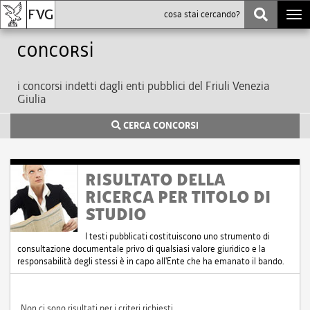
Togg
navi
Concorsi
i concorsi indetti dagli enti pubblici del Friuli Venezia
Giulia
CERCA CONCORSI
RISULTATO DELLA
RICERCA PER TITOLO DI
STUDIO
I testi pubblicati costituiscono uno strumento di
consultazione documentale privo di qualsiasi valore giuridico e la
responsabilità degli stessi è in capo all'Ente che ha emanato il bando.
Non ci sono risultati per i criteri richiesti.