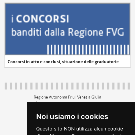
Concorsi in atto e conclusi, situazione delle graduatorie
Regione Autonoma Friuli Venezia Giulia
c.f. 80014930327; p.iva 00526040324
piazza Unità d'Italia 1 Trieste
Noi usiamo i cookies
+39 040 3771111
regione.friuliveneziagiulia@certregione.fvg.it
Questo sito NON utilizza alcun cookie
amministrazione trasparente