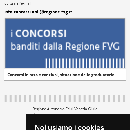
utilizzare l'e-mail
info.concorsi.aall@regione.fvg.it
Concorsi in atto e conclusi, situazione delle graduatorie
Regione Autonoma Friuli Venezia Giulia
c.f. 80014930327; p.iva 00526040324
piazza Unità d'Italia 1 Trieste
Noi usiamo i cookies
+39 040 3771111