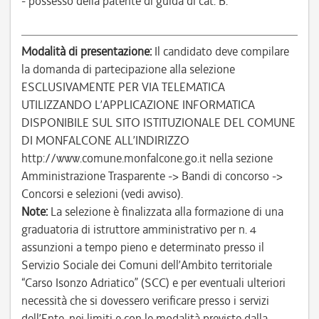
- possesso della patente di guida di cat. B.
Modalità di presentazione:
Il candidato deve compilare
la domanda di partecipazione alla selezione
ESCLUSIVAMENTE PER VIA TELEMATICA
UTILIZZANDO L’APPLICAZIONE INFORMATICA
DISPONIBILE SUL SITO ISTITUZIONALE DEL COMUNE
DI MONFALCONE ALL’INDIRIZZO
http://www.comune.monfalcone.go.it nella sezione
Amministrazione Trasparente -> Bandi di concorso ->
Concorsi e selezioni (vedi avviso).
Note:
La selezione è finalizzata alla formazione di una
graduatoria di istruttore amministrativo per n. 4
assunzioni a tempo pieno e determinato presso il
Servizio Sociale dei Comuni dell’Ambito territoriale
“Carso Isonzo Adriatico” (SCC) e per eventuali ulteriori
necessità che si dovessero verificare presso i servizi
dell’Ente, nei limiti e con le modalità previste dalla