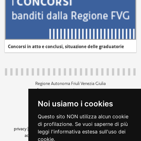
Concorsi in atto e conclusi, situazione delle graduatorie
Regione Autonoma Friuli Venezia Giulia
c.f. 80014930327; p.iva 00526040324
piazza Unità d'Italia 1 Trieste
Noi usiamo i cookies
+39 040 3771111
regione.friuliveneziagiulia@certregione.fvg.it
Questo sito NON utilizza alcun cookie
amministrazione trasparente
di profilazione. Se vuoi saperne di più
privacy
|
cookie
|
note legali
|
accessibilità
|
rss
|
dichiarazione di
leggi l'informativa estesa sull'uso dei
accessibilità
|
feedback
|
cambio preferenze cookie
cookie.