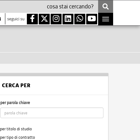
i
seguici su
Toggle
navigation
CERCA PER
per parola chiave
per titolo di studio
per tipo di contratto