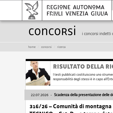
Concorsi
i concorsi indetti 
home
concorsi
ricerca
RISULTATO DELLA RI
I testi pubblicati costituiscono uno strume
responsabilità degli stessi è in capo all'E
22.07.2026
-
Scadenza della presentazione delle 
316/26 – Comunità di montagna