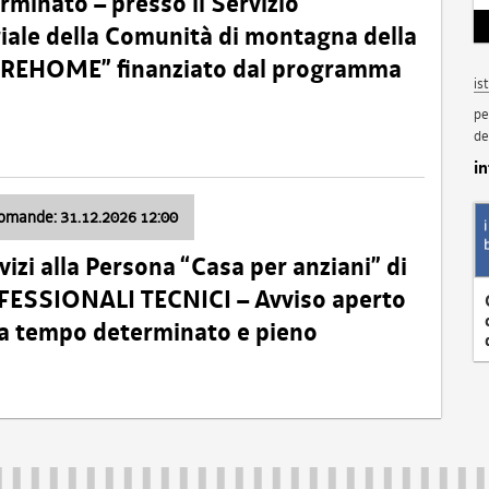
minato – presso il Servizio
oriale della Comunità di montagna della
o “REHOME” finanziato dal programma
is
pe
de
i
domande: 31.12.2026 12:00
izi alla Persona “Casa per anziani” di
ROFESSIONALI TECNICI – Avviso aperto
 a tempo determinato e pieno