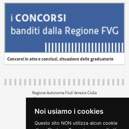
Concorsi in atto e conclusi, situazione delle graduatorie
Regione Autonoma Friuli Venezia Giulia
c.f. 80014930327; p.iva 00526040324
piazza Unità d'Italia 1 Trieste
Noi usiamo i cookies
+39 040 3771111
regione.friuliveneziagiulia@certregione.fvg.it
Questo sito NON utilizza alcun cookie
amministrazione trasparente