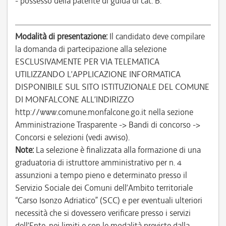
- possesso della patente di guida di cat. B.
Modalità di presentazione:
Il candidato deve compilare
la domanda di partecipazione alla selezione
ESCLUSIVAMENTE PER VIA TELEMATICA
UTILIZZANDO L’APPLICAZIONE INFORMATICA
DISPONIBILE SUL SITO ISTITUZIONALE DEL COMUNE
DI MONFALCONE ALL’INDIRIZZO
http://www.comune.monfalcone.go.it nella sezione
Amministrazione Trasparente -> Bandi di concorso ->
Concorsi e selezioni (vedi avviso).
Note:
La selezione è finalizzata alla formazione di una
graduatoria di istruttore amministrativo per n. 4
assunzioni a tempo pieno e determinato presso il
Servizio Sociale dei Comuni dell’Ambito territoriale
“Carso Isonzo Adriatico” (SCC) e per eventuali ulteriori
necessità che si dovessero verificare presso i servizi
dell’Ente, nei limiti e con le modalità previste dalla