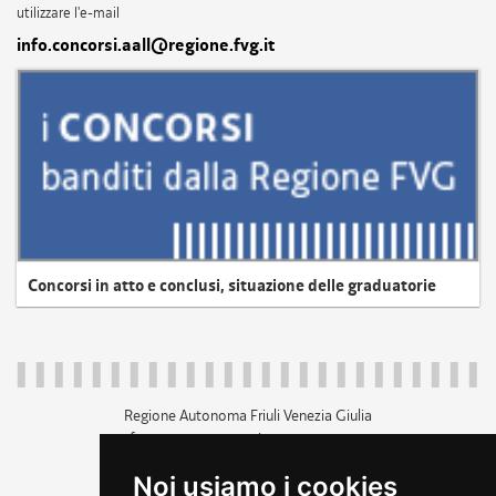
utilizzare l'e-mail
info.concorsi.aall@regione.fvg.it
Concorsi in atto e conclusi, situazione delle graduatorie
Regione Autonoma Friuli Venezia Giulia
c.f. 80014930327; p.iva 00526040324
piazza Unità d'Italia 1 Trieste
Noi usiamo i cookies
+39 040 3771111