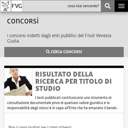
Togg
navi
Concorsi
i concorsi indetti dagli enti pubblici del Friuli Venezia
Giulia
CERCA CONCORSI
RISULTATO DELLA
RICERCA PER TITOLO DI
STUDIO
I testi pubblicati costituiscono uno strumento di
consultazione documentale privo di qualsiasi valore giuridico e la
responsabilità degli stessi è in capo all'Ente che ha emanato il bando.
Non ci sono risultati per i criteri richiesti.