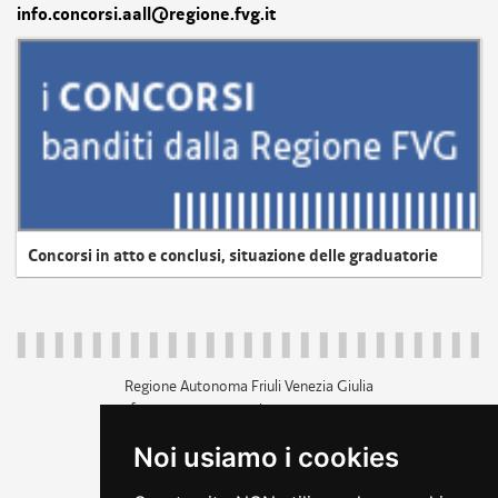
info.concorsi.aall@regione.fvg.it
Concorsi in atto e conclusi, situazione delle graduatorie
Regione Autonoma Friuli Venezia Giulia
c.f. 80014930327; p.iva 00526040324
piazza Unità d'Italia 1 Trieste
Noi usiamo i cookies
+39 040 3771111
regione.friuliveneziagiulia@certregione.fvg.it