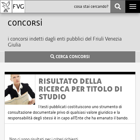
Togg
navi
Concorsi
i concorsi indetti dagli enti pubblici del Friuli Venezia
Giulia
CERCA CONCORSI
RISULTATO DELLA
RICERCA PER TITOLO DI
STUDIO
I testi pubblicati costituiscono uno strumento di
consultazione documentale privo di qualsiasi valore giuridico e la
responsabilità degli stessi è in capo all'Ente che ha emanato il bando.
Non ci sono risultati per i criteri richiesti.