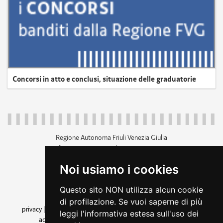
Concorsi in atto e conclusi, situazione delle graduatorie
Regione Autonoma Friuli Venezia Giulia
c.f. 80014930327; p.iva 00526040324
piazza Unità d'Italia 1 Trieste
Noi usiamo i cookies
+39 040 3771111
regione.friuliveneziagiulia@certregione.fvg.it
Questo sito NON utilizza alcun cookie
amministrazione trasparente
di profilazione. Se vuoi saperne di più
privacy
|
cookie
|
note legali
|
accessibilità
|
rss
|
dichiarazione di
leggi l'informativa estesa sull'uso dei
accessibilità
|
feedback
|
cambio preferenze cookie