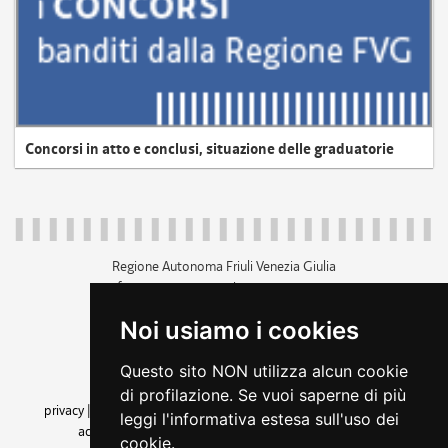
Concorsi in atto e conclusi, situazione delle graduatorie
Regione Autonoma Friuli Venezia Giulia
c.f. 80014930327; p.iva 00526040324
piazza Unità d'Italia 1 Trieste
Noi usiamo i cookies
+39 040 3771111
regione.friuliveneziagiulia@certregione.fvg.it
Questo sito NON utilizza alcun cookie
amministrazione trasparente
di profilazione. Se vuoi saperne di più
privacy
|
cookie
|
note legali
|
accessibilità
|
rss
|
dichiarazione di
leggi l'informativa estesa sull'uso dei
accessibilità
|
feedback
|
cambio preferenze cookie
cookie.