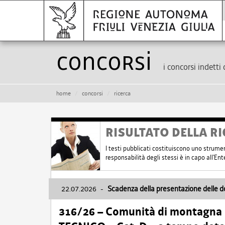
Concorsi
i concorsi indetti 
home
concorsi
ricerca
RISULTATO DELLA RI
I testi pubblicati costituiscono uno strume
responsabilità degli stessi è in capo all'E
22.07.2026
-
Scadenza della presentazione delle 
316/26 – Comunità di montagna