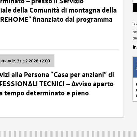
minato – presso il Servizio
oriale della Comunità di montagna della
o “REHOME” finanziato dal programma
is
pe
de
i
domande: 31.12.2026 12:00
izi alla Persona “Casa per anziani” di
ROFESSIONALI TECNICI – Avviso aperto
 a tempo determinato e pieno