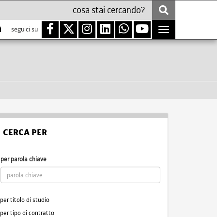
i
seguici su
Toggle
navigation
CERCA PER
per parola chiave
per titolo di studio
per tipo di contratto