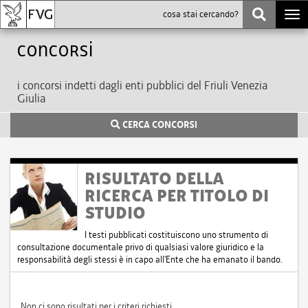
Togg
navi
Concorsi
i concorsi indetti dagli enti pubblici del Friuli Venezia
Giulia
CERCA CONCORSI
RISULTATO DELLA
RICERCA PER TITOLO DI
STUDIO
I testi pubblicati costituiscono uno strumento di
consultazione documentale privo di qualsiasi valore giuridico e la
responsabilità degli stessi è in capo all'Ente che ha emanato il bando.
Non ci sono risultati per i criteri richiesti.