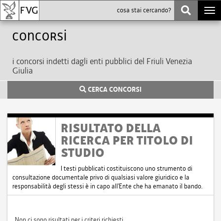
Togg
navi
Concorsi
i concorsi indetti dagli enti pubblici del Friuli Venezia
Giulia
CERCA CONCORSI
RISULTATO DELLA
RICERCA PER TITOLO DI
STUDIO
I testi pubblicati costituiscono uno strumento di
consultazione documentale privo di qualsiasi valore giuridico e la
responsabilità degli stessi è in capo all'Ente che ha emanato il bando.
Non ci sono risultati per i criteri richiesti.