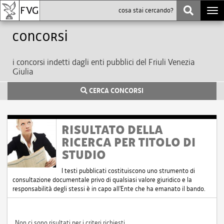
Togg
navi
Concorsi
i concorsi indetti dagli enti pubblici del Friuli Venezia
Giulia
CERCA CONCORSI
RISULTATO DELLA
RICERCA PER TITOLO DI
STUDIO
I testi pubblicati costituiscono uno strumento di
consultazione documentale privo di qualsiasi valore giuridico e la
responsabilità degli stessi è in capo all'Ente che ha emanato il bando.
Non ci sono risultati per i criteri richiesti.