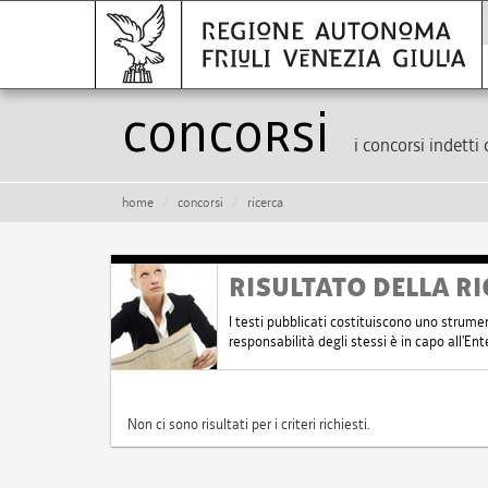
Concorsi
i concorsi indetti 
home
concorsi
ricerca
RISULTATO DELLA RI
I testi pubblicati costituiscono uno strume
responsabilità degli stessi è in capo all'E
Non ci sono risultati per i criteri richiesti.