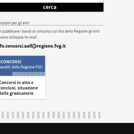
cerca
truzioni per gli enti
r pubblicare i bandi di concorso sul sito della Regione gli enti
vono utilizzare l'e-mail
nfo.concorsi.aall@regione.fvg.it
Concorsi in atto e
conclusi, situazione
delle graduatorie
uliveneziagiulia@certregione.fvg.it