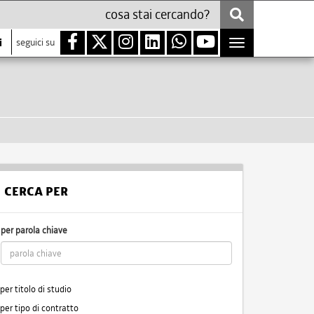
i
seguici su
Toggle
navigation
CERCA PER
per parola chiave
per titolo di studio
per tipo di contratto