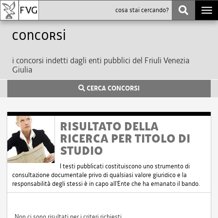
Togg
navi
Concorsi
i concorsi indetti dagli enti pubblici del Friuli Venezia
Giulia
CERCA CONCORSI
RISULTATO DELLA
RICERCA PER TITOLO DI
STUDIO
I testi pubblicati costituiscono uno strumento di
consultazione documentale privo di qualsiasi valore giuridico e la
responsabilità degli stessi è in capo all'Ente che ha emanato il bando.
Non ci sono risultati per i criteri richiesti.