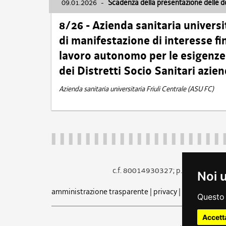
09.01.2026
-
Scadenza della presentazione delle 
8/26 - Azienda sanitaria universi
di manifestazione di interesse fin
lavoro autonomo per le esigenze 
dei Distretti Socio Sanitari azien
Azienda sanitaria universitaria Friuli Centrale (ASU FC)
c.f. 80014930327; p.iva 005260
Noi 
amministrazione trasparente
|
privacy
|
cookie
|
note 
Questo 
Accett