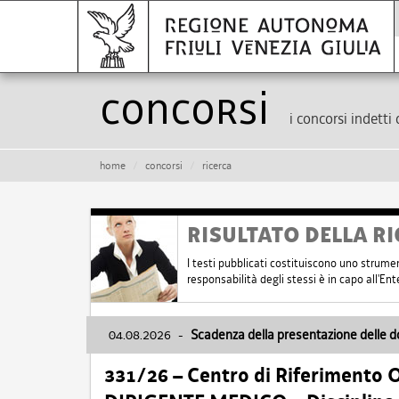
Concorsi
i concorsi indetti 
home
concorsi
ricerca
RISULTATO DELLA RI
I testi pubblicati costituiscono uno strume
responsabilità degli stessi è in capo all'E
04.08.2026
-
Scadenza della presentazione delle 
331/26 – Centro di Riferimento 