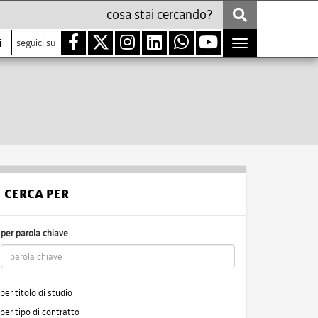
i
seguici su
Toggle
navigation
CERCA PER
per parola chiave
per titolo di studio
per tipo di contratto