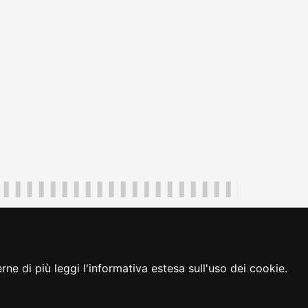
uliveneziagiulia@certregione.fvg.it
ambio preferenze cookie
|
loginFVG
ne di più leggi l'informativa estesa sull'uso dei cookie.
seguici su