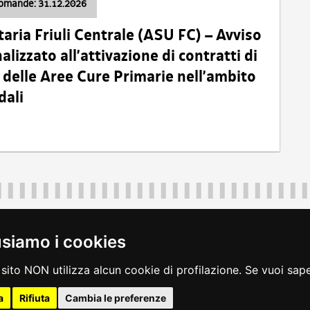
domande: 31.12.2026
taria Friuli Centrale (ASU FC) – Avviso
alizzato all’attivazione di contratti di
delle Aree Cure Primarie nell’ambito
dali
Regione Autonoma Friuli Venezia Giulia
40324
|
piazza Unità d'Italia 1 Trieste
|
+39 040 3771111
|
regione.fri
usiamo i cookies
legali
|
accessibilità
|
rss
|
dichiarazione di accessibilità
|
feedback
|
c
sito NON utilizza alcun cookie di profilazione. Se vuoi saper
a
Rifiuta
Cambia le preferenze