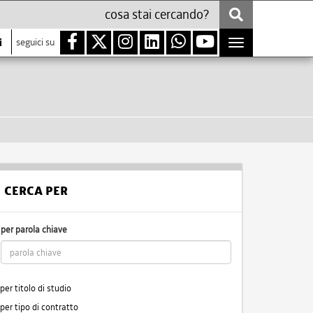
i
seguici su
Toggle
navigation
CERCA PER
per parola chiave
per titolo di studio
per tipo di contratto