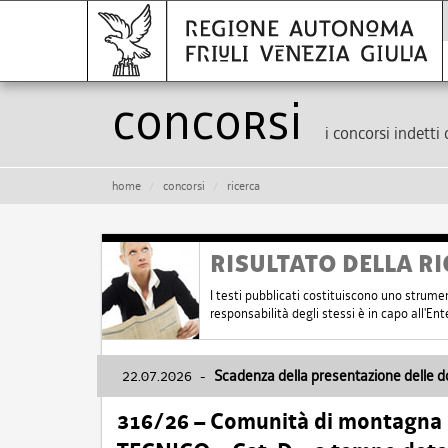
Concorsi
i concorsi indetti 
home
concorsi
ricerca
RISULTATO DELLA RI
I testi pubblicati costituiscono uno strume
responsabilità degli stessi è in capo all'E
22.07.2026
-
Scadenza della presentazione delle 
316/26 – Comunità di montagna