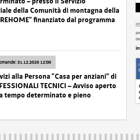
minato – presso il Servizio
oriale della Comunità di montagna della
o “REHOME” finanziato dal programma
is
pe
de
i
domande: 31.12.2026 12:00
izi alla Persona “Casa per anziani” di
ROFESSIONALI TECNICI – Avviso aperto
 a tempo determinato e pieno