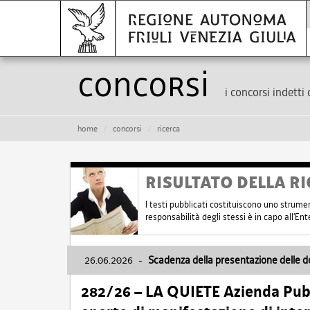
Concorsi
i concorsi indetti 
home
concorsi
ricerca
RISULTATO DELLA RI
I testi pubblicati costituiscono uno strume
responsabilità degli stessi è in capo all'E
26.06.2026
-
Scadenza della presentazione delle 
282/26 – LA QUIETE Azienda Pubbl