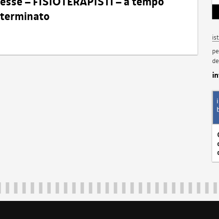
eresse – FISIOTERAPISTI – a tempo
determinato
is
pe
de
i
Regione Autonoma Friuli Venezia Giulia
40324
|
piazza Unità d'Italia 1 Trieste
|
+39 040 3771111
|
regione.fri