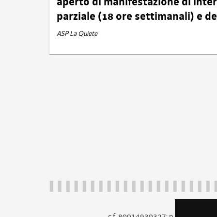
aperto di manifestazione di int
parziale (18 ore settimanali) e 
ASP La Quiete
c.f. 80014930327; p.iva 005260