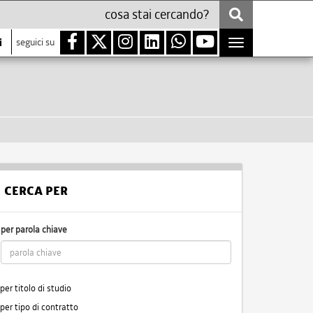
i
seguici su
Toggle
navigation
CERCA PER
per parola chiave
per titolo di studio
per tipo di contratto