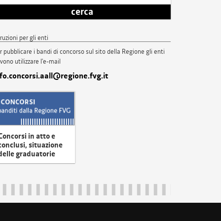
cerca
truzioni per gli enti
r pubblicare i bandi di concorso sul sito della Regione gli enti
vono utilizzare l'e-mail
nfo.concorsi.aall@regione.fvg.it
Concorsi in atto e
conclusi, situazione
delle graduatorie
uliveneziagiulia@certregione.fvg.it