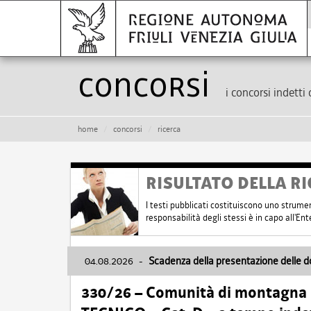
Concorsi
i concorsi indetti 
home
concorsi
ricerca
RISULTATO DELLA RI
I testi pubblicati costituiscono uno strume
responsabilità degli stessi è in capo all'E
04.08.2026
-
Scadenza della presentazione delle 
330/26 – Comunità di montagna