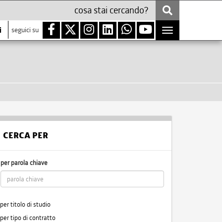
i
seguici su
Toggle
navigation
CERCA PER
per parola chiave
per titolo di studio
per tipo di contratto