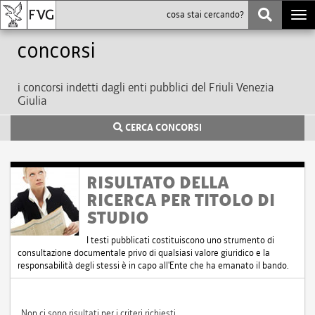
Togg
navi
Concorsi
i concorsi indetti dagli enti pubblici del Friuli Venezia
Giulia
CERCA CONCORSI
RISULTATO DELLA
RICERCA PER TITOLO DI
STUDIO
I testi pubblicati costituiscono uno strumento di
consultazione documentale privo di qualsiasi valore giuridico e la
responsabilità degli stessi è in capo all'Ente che ha emanato il bando.
Non ci sono risultati per i criteri richiesti.