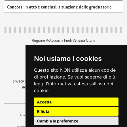
Concorsi in atto e conclusi, situazione delle graduatorie
Regione Autonoma Friuli Venezia Giulia
c.f. 80014930327; p.iva 00526040324
piazza Unità d'Italia 1 Trieste
Noi usiamo i cookies
+39 040 3771111
regione.friuliveneziagiulia@certregione.fvg.it
Questo sito NON utilizza alcun cookie
amministrazione trasparente
di profilazione. Se vuoi saperne di più
privacy
|
cookie
|
note legali
|
accessibilità
|
rss
|
dichiarazione di
leggi l'informativa estesa sull'uso dei
accessibilità
|
feedback
|
cambio preferenze cookie
cookie.
seguici su
Accetta
Rifiuta
ufficio stampa e comunicazione
sito a cura dell'
Cambia le preferenze